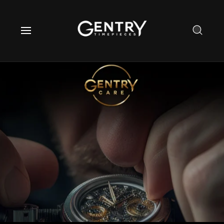
O
C
O
N
T
E
N
T